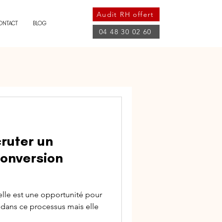
Audit RH offert
ONTACT
BLOG
04 48 30 02 60
cruter un
conversion
elle est une opportunité pour
 dans ce processus mais elle