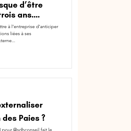
isque d’être
trois ans.
s
re à l’entreprise d’anticiper
ons liées à ses
terne...
xternaliser
n des Paies ?
 pour @sdhconseil fait le