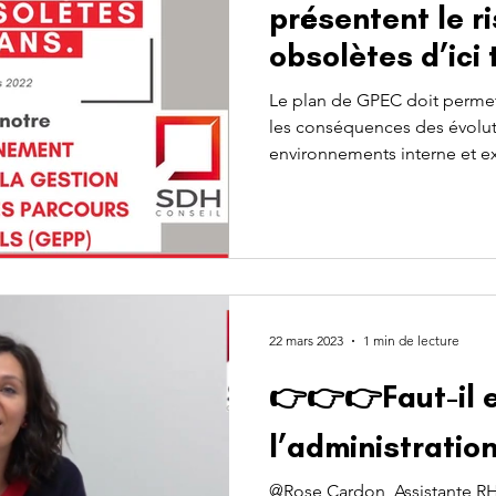
présentent le r
obsolètes d’ici 
*Enquête Cego
Le plan de GPEC doit permett
les conséquences des évoluti
environnements interne et ex
22 mars 2023
1 min de lecture
👉👉👉Faut-il e
l’administratio
@Rose Cardon, Assistante RH