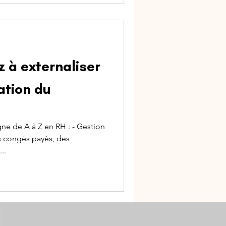
 à externaliser
ation du
e de A à Z en RH : - Gestion
s congés payés, des
..