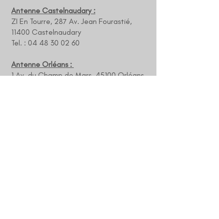
Antenne Castelnaudary :
ZI En Tourre, 287 Av. Jean Fourastié,
11400 Castelnaudary
Tel. : 04 48 30 02 60
Antenne Orléans :
1 Av. du Champ de Mars, 45100 Orléans
Tél. : 02 38 69 82 73
email :
contact@sdh-conseil.com
INFORMATIONS
Notre Newsletter RH !
FAQ : Les réponses à vos questions !
La mobilité interne avec SDH Conseil !
Politique de confidentialité​
​Mentions légales