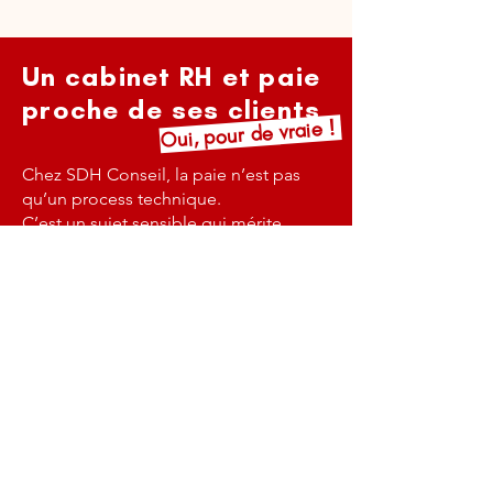
Un cabinet RH et paie
proche de ses clients
Oui, pour de vraie !
Chez SDH Conseil, la paie n’est pas
qu’un process technique.
C’est un sujet sensible qui mérite
proximité, écoute et réactivité.
Nous accompagnons nos clients au
quotidien, dans nos cabinets de
Toulouse et Orléans, pour une gestion
de la paie fiable, humaine et en toute
confiance.
Confier ma paie à des experts