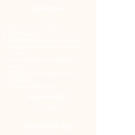
Forfait Paie
Standard
Production des bulletins
DSN mensuelle
Déclarations sociales obligatoires
Paramétrage standard convention
collective
Gestion absences simples (CP,
maladie, AT)
Support mail standard (réponse
sous 48h)
1 interlocuteur dédié
À partir de 20 €
Par bulletin
Forfait Paie + ADP*