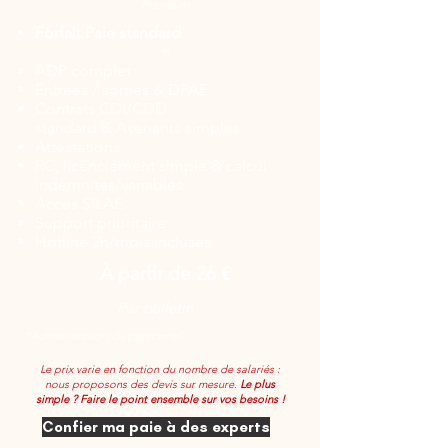
Premium
Forfait Paie standard
+
ADP complet
Entrées / sorties
&
DPAE
Contrats CDI/CDD
standard
&
Avenants simples
Attestations
RC, licenciement simple
&
calcul
indemnités/variables
Accès SILAE
Support prioritaire
Hotline 2h/mois incluses
À partir de 26 €
Par bulletin
*Administration du personnel
Le prix varie en fonction du nombre de salariés :
nous proposons des devis sur mesure.
Le plus
simple ? Faire le point ensemble sur vos besoins !
Confier ma paie à des experts