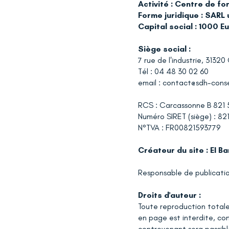
Activité : Centre de f
Forme juridique : SARL
Capital social : 1000 E
Siège social :
7 rue de l'industrie, 3132
Tél : 04 48 30 02 60
email : contact@sdh-consei
RCS : Carcassonne B 821 
Numéro SIRET (
siège
) : 8
N°TVA : FR00821593779
Créateur du site : EI B
Responsable de publicatio
Droits d'auteur :
Toute reproduction totale
en page est interdite, con
contrevenant sera passibl