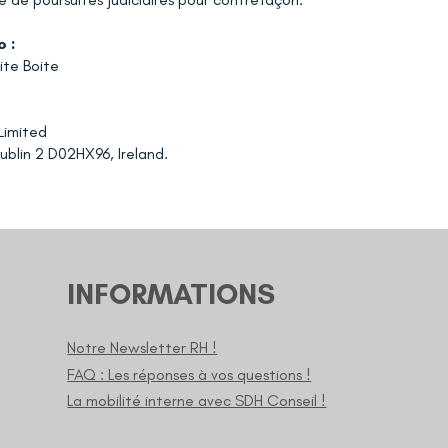
 :
ite Boite
Limited
ublin 2 D02HX96, Ireland.
INFORMATIONS
Notre Newsletter RH !
FAQ : Les réponses à vos questions !
La mobilité interne avec SDH Conseil !