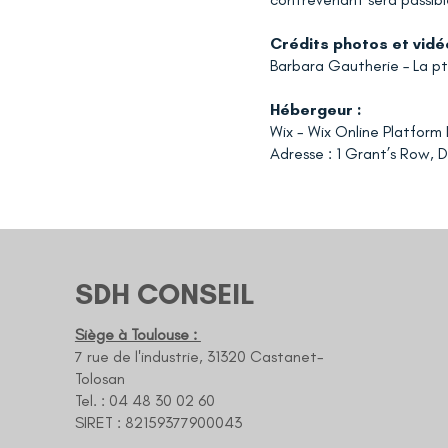
Crédits photos et vidéo
Barbara Gautherie – La pt
Hébergeur :
Wix - Wix Online Platform 
Adresse : 1 Grant’s Row, D
SDH CONSEIL
Siège à Toulouse :
7 rue de l'industrie, 31320 Castanet-
Tolosan
Tel. : 04 48 30 02 60
SIRET : 82159377900043