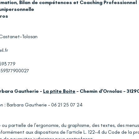
ormation, Bilan de compétences et Coaching Professionnel
 unipersonnelle
uros
0 Castanet-Tolosan
l.fr
593 779
2159377900027
arbara Gautherie –
La ptite Boite
– Chemin d’Ornolac – 312
n : Barbara Gautherie – 06 21 25 07 24
 ou partielle de l'ergonomie, du graphisme, des textes, des menus
formément aux dispositions de l'article L. 122-4 du Code de la pro
e de poursuites judiciaires pour contrefaçon.