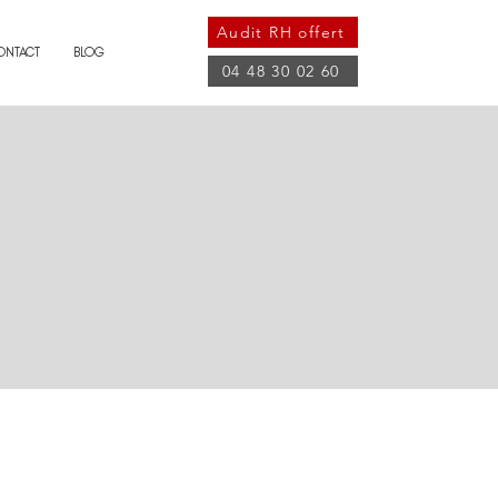
Audit RH offert
ONTACT
BLOG
04 48 30 02 60