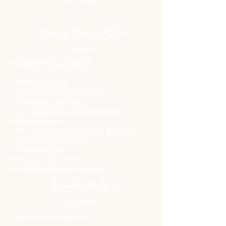
Forfait Paie + ADP*
Premium
Forfait Paie standard
+
ADP complet
Entrées / sorties
&
DPAE
Contrats CDI/CDD
standard
&
Avenants simples
Attestations
RC, licenciement simple
&
calcul
indemnités/variables
Accès SILAE
Support prioritaire
Hotline 2h/mois incluses
À partir de 26 €
Par bulletin
*Administration du personnel