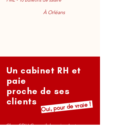
PME - 10 Bulletins de salaire
À Orléans
Un cabinet RH et
paie
proche de ses
clients
Oui, pour de vraie !
Chez SDH Conseil, la paie n’est pas
qu’un process technique.
C’est un sujet sensible qui mérite