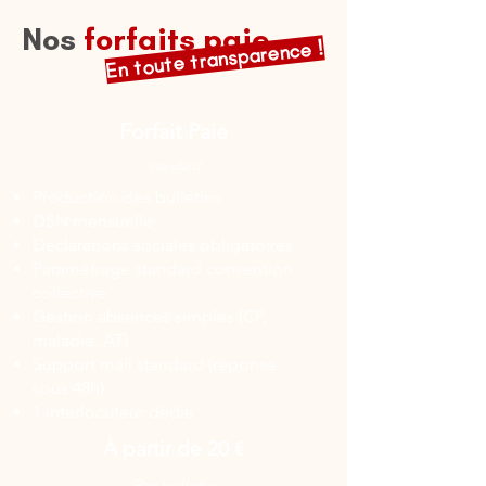
Nos
forfaits paie
En toute transparence !
Forfait Paie
Standard
Production des bulletins
DSN mensuelle
Déclarations sociales obligatoires
Paramétrage standard convention
collective
Gestion absences simples (CP,
maladie, AT)
Support mail standard (réponse
sous 48h)
1 interlocuteur dédié
À partir de 20 €
Par bulletin