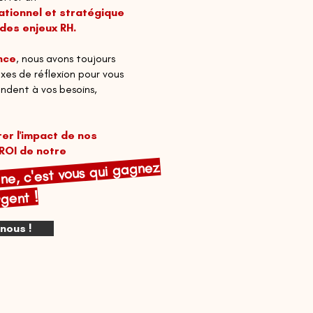
ionnel et stratégique
des enjeux RH.
nce
, nous avons toujours
axes de réflexion
pour vous
pondent
à
vos besoins,
er l'impact de nos
ROI de notre
fine, c'est vous qui gagnez
rgent !
nous !