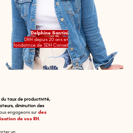
Delphine Santini
DRH
depuis 20 ans et
fondatrice de SDH Conseil
, du taux de productivité,
teurs, diminution des
ous engageons sur
des
isation de vos RH
.
orter
un