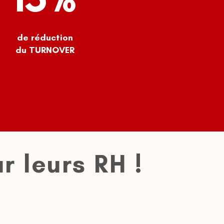
de réduction
du TURNOVER
r leurs RH !