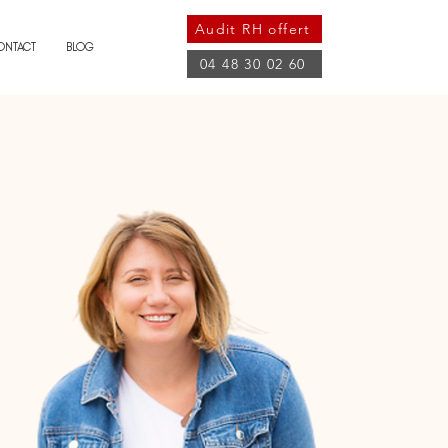
Audit RH offert
ONTACT
BLOG
04 48 30 02 60