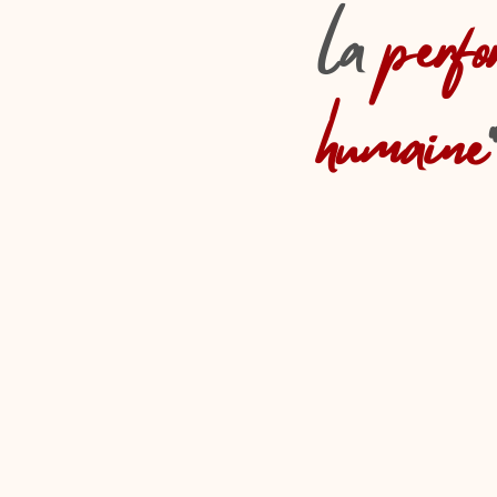
la
perfo
humaine