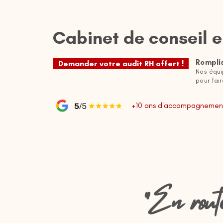
Cabinet de conseil 
Rempli
Demander votre audit RH offert !
Nos équi
pour fair
+10 ans d'accompagnement
"En rout