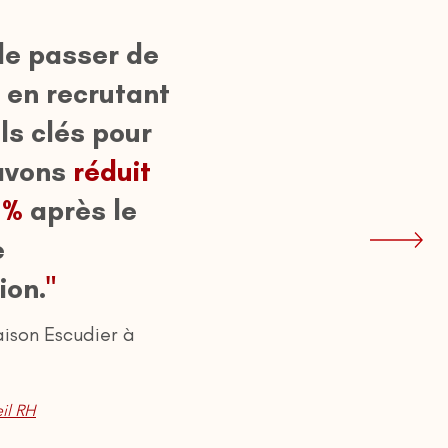
de passer de
s en recrutant
ls clés pour
 avons
réduit
 %
après le
e
ion.
"
ison Escudier
à
il RH