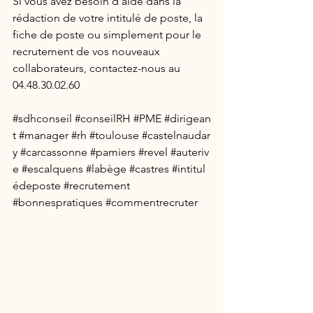
Si vous avez besoin d’aide dans la 
rédaction de votre intitulé de poste, la 
fiche de poste ou simplement pour le 
recrutement de vos nouveaux 
collaborateurs, contactez-nous au 
04.48.30.02.60
#sdhconseil
#conseilRH
#PME
#dirigean
t
#manager
#rh
#toulouse
#castelnaudar
y
#carcassonne
#pamiers
#revel
#auteriv
e
#escalquens
#labège
#castres
#intitul
édeposte
#recrutement
#bonnespratiques
#commentrecruter